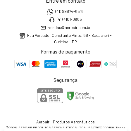
Entre em contato
(41) 99874-6616
(41) 4101-0666
vendas@aeroair.com.br
Rua Vereador Constante Pinto, 68 - Bacacheri -
Curitiba - PR
Formas de pagamento
Segurança
Aeroair - Produtos Aeronáuticos
©2026. AEROAIR PRODUTOS AERONAUTICOS LTDA - 52471637000160. Todos