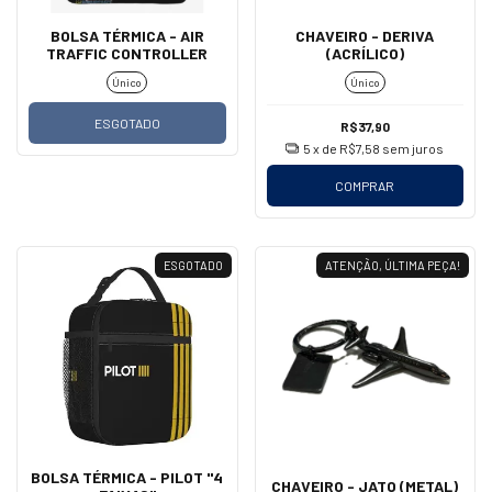
BOLSA TÉRMICA - AIR
CHAVEIRO - DERIVA
TRAFFIC CONTROLLER
(ACRÍLICO)
Único
Único
ESGOTADO
R$37,90
5
x de
R$7,58
sem juros
COMPRAR
ESGOTADO
ATENÇÃO, ÚLTIMA PEÇA!
BOLSA TÉRMICA - PILOT "4
CHAVEIRO - JATO (METAL)