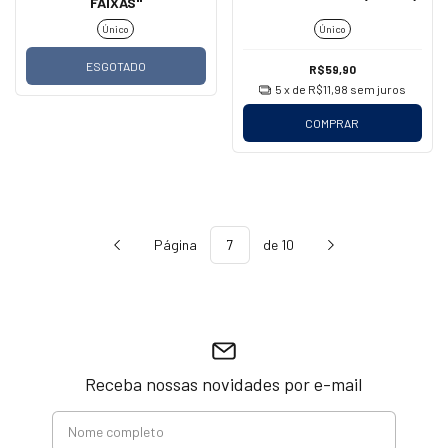
FAIXAS"
Único
Único
ESGOTADO
R$59,90
5
x de
R$11,98
sem juros
COMPRAR
Página
de 10
Receba nossas novidades por e-mail