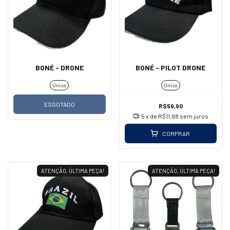
BONÉ - DRONE
BONÉ - PILOT DRONE
Único
Único
ESGOTADO
R$59,90
5
x de
R$11,98
sem juros
COMPRAR
ATENÇÃO, ÚLTIMA PEÇA!
ATENÇÃO, ÚLTIMA PEÇA!