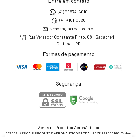
Entre em contato
(41) 99874-6616
(41) 4101-0666
vendas@aeroair.com.br
Rua Vereador Constante Pinto, 68 - Bacacheri -
Curitiba - PR
Formas de pagamento
Segurança
Aeroair - Produtos Aeronáuticos
©2026. AEROAIR PRODUTOS AERONAUTICOS LTDA - 52471637000160. Todos