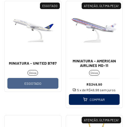
ESGOTADO
ATENÇÃO, ÚLTIMA PEÇA!
MINIATURA - AMERICAN
MINIATURA - UNITED B787
AIRLINES MD-11
Único
Único
ESGOTADO
R$249,90
5
x de
R$49,98
sem juros
COMPRAR
ATENÇÃO, ÚLTIMA PEÇA!