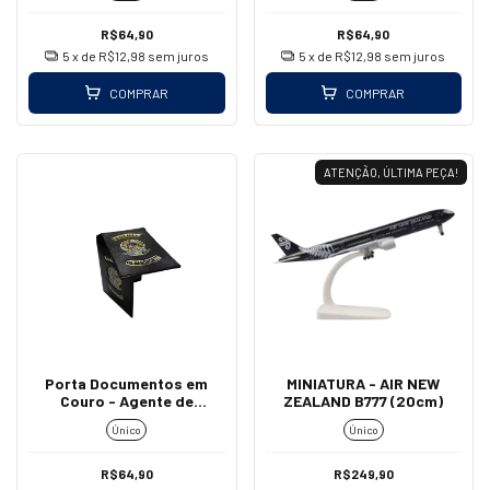
R$64,90
R$64,90
5
x de
R$12,98
sem juros
5
x de
R$12,98
sem juros
COMPRAR
COMPRAR
ATENÇÃO, ÚLTIMA PEÇA!
Porta Documentos em
MINIATURA - AIR NEW
Couro - Agente de
ZEALAND B777 (20cm)
Aeroporto
Único
Único
R$64,90
R$249,90