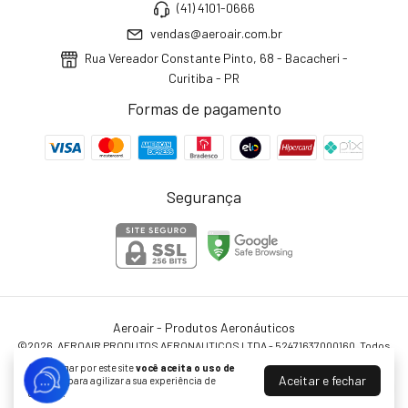
(41) 4101-0666
vendas@aeroair.com.br
Rua Vereador Constante Pinto, 68 - Bacacheri -
Curitiba - PR
Formas de pagamento
Segurança
Aeroair - Produtos Aeronáuticos
©2026. AEROAIR PRODUTOS AERONAUTICOS LTDA - 52471637000160. Todos
os direitos reservados.
Ao navegar por este site
você aceita o uso de
Aceitar e fechar
cookies
para agilizar a sua experiência de
compra.