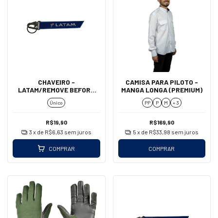
CHAVEIRO -
CAMISA PARA PILOTO -
LATAM/REMOVE BEFORE
MANGA LONGA (PREMIUM)
FLIGHT (MOSQUETÃO)
Único
PP
P
M
+ 3
R$19,90
R$169,90
3
x de
R$6,63
sem juros
5
x de
R$33,98
sem juros
COMPRAR
COMPRAR