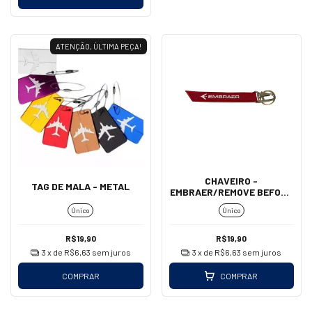
ATENÇÃO, ÚLTIMA PEÇA!
CHAVEIRO -
TAG DE MALA - METAL
EMBRAER/REMOVE BEFORE
FLIGHT (MOSQUETÃO)
Único
Único
R$19,90
R$19,90
3
x de
R$6,63
sem juros
3
x de
R$6,63
sem juros
COMPRAR
COMPRAR