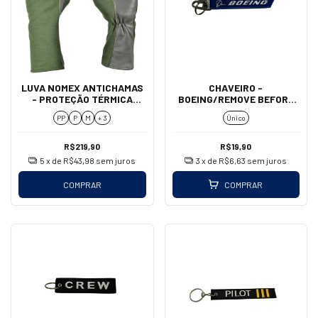
LUVA NOMEX ANTICHAMAS
CHAVEIRO -
- PROTEÇÃO TÉRMICA
BOEING/REMOVE BEFORE
PARA PILOTOS
FLIGHT (MOSQUETÃO)
PP
P
M
+ 3
Único
R$219,90
R$19,90
5
x de
R$43,98
sem juros
3
x de
R$6,63
sem juros
COMPRAR
COMPRAR