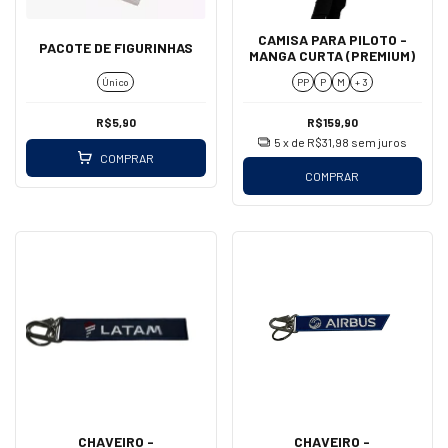
CAMISA PARA PILOTO -
PACOTE DE FIGURINHAS
MANGA CURTA (PREMIUM)
Único
PP
P
M
+ 3
R$5,90
R$159,90
5
x de
R$31,98
sem juros
COMPRAR
COMPRAR
CHAVEIRO -
CHAVEIRO -